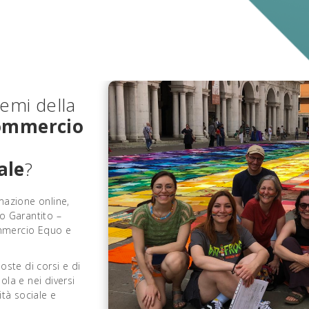
temi della
ommercio
ale
?
mazione online,
uo Garantito –
mmercio Equo e
oste di corsi e di
ola e nei diversi
ità sociale e